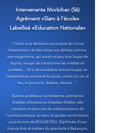
Intervenante Morbihan (56)
Agrément «Slam à l'école»
Labellisé «Education Nationale»
"J’écris et je déclame une poésie du « Ici et
Maintenant » et des cimes aux abîmes comme
une magicienne, qui aurait un peu trop loupé de
leçons, essaye de transformer les miettes en
confettis… Et si abracadabra, encore loupé, on
recommence, encore et toujours, vivant. La vie, le
feu, le jeu est là, dedans, devant…"
Autrice, poétesse, comédienne, animatrice
d’atelier d’écriture et d’ateliers théâtre, elle
construit un parcours de création autour de
l’oralité poétique, le slam, le spoken word électro
sous le nom de ROUGE FEU. Diplômée d’une
licence Arts et métiers du spectacle à Besançon,