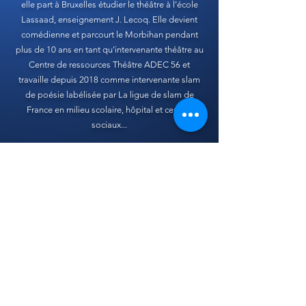
elle part à Bruxelles étudier le théâtre à l’école
Lassaad, enseignement J. Lecoq. Elle devient
comédienne et parcourt le Morbihan pendant
plus de 10 ans en tant qu’intervenante théâtre au
Centre de ressources Théâtre ADEC 56 et
travaille depuis 2018 comme intervenante slam
de poésie labélisée par La ligue de slam de
France en milieu scolaire, hôpital et centres
sociaux...
En parallèle, Émilie publie ses poèmes en tant
qu’autrice. Plusieurs de ses ouvrages sont édités :
"Miettes et confettis" Éditions Maïa | 2021
"Souffle" Co-écrit avec Sandrine Le Mével-
Hussenet Édition Christophe Chomant | 2023
"On ne s’excusera de rien" Écriture collective à la
demande de Lisette Lombe Édition Maleström |
2024
Elle sort son premier album de spoken word
"ÉTINCELLES" sous le nom de Rouge Feu |
2024